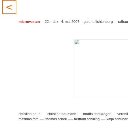
microwesten
— 22. märz - 4. mai 2007— galerie lichtenberg — rathaus
—
—
—
christina baun
christine baumann
marita damkröger
veroni
—
—
—
matthias roth
thomas scherl
bertram schilling
katja schuber